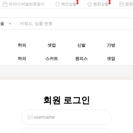
0
0
아이디/비밀번호찾기
메인상품
찜한상품
찜한
하의
셋업
신발
가방
하의
스커트
원피스
셋업
회원 로그인