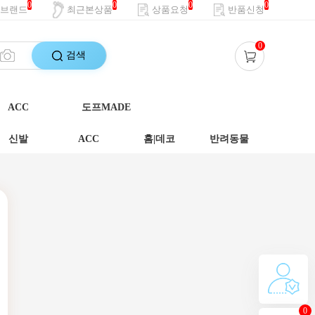
0
0
0
0
브랜드
최근본상품
상품요청
반품신청
0
검색
ACC
도프MADE
신발
ACC
홈|데코
반려동물
0