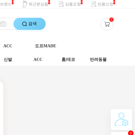
0
0
0
0
브랜드
최근본상품
상품요청
반품신청
0
검색
ACC
도프MADE
신발
ACC
홈|데코
반려동물
0