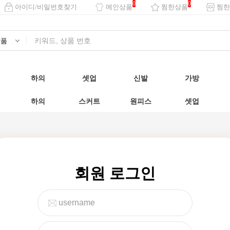
0
0
아이디/비밀번호찾기
메인상품
찜한상품
찜한
하의
셋업
신발
가방
하의
스커트
원피스
셋업
회원 로그인