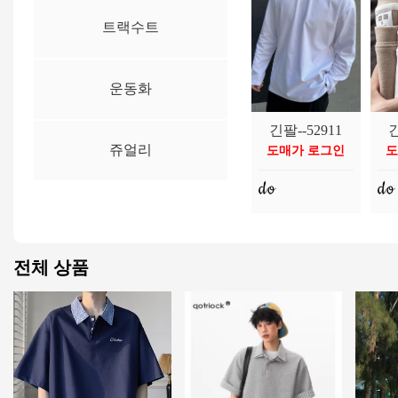
트랙수트
운동화
운동화--54137
쥬얼리--54581
자켓--54989
긴팔--52911
맨투맨|후드--54239
데님팬츠--54816
트랙수트--53639
운
쥬
자
긴
쥬얼리
도매가 로그인
도매가 로그인
도매가 로그인
도매가 로그인
도매가 로그인
도매가 로그인
도매가 로그인
도
도
도
도
도
도
도
전체 상품