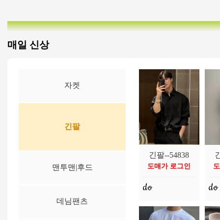
매일 신상
자켓
긴팔
운동화--54594
쥬얼리--55053
자켓--55055
긴팔--54838
맨투맨|후드--54595
데님팬츠--55001
트랙수트--54630
운
쥬
자
긴
맨투맨|후드
도매가 로그인
도매가 로그인
도매가 로그인
도매가 로그인
도매가 로그인
도매가 로그인
도매가 로그인
도
도
도
도
도
도
도
데님팬츠