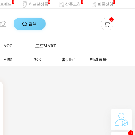
0
0
0
0
브랜드
최근본상품
상품요청
반품신청
0
검색
ACC
도프MADE
신발
ACC
홈|데코
반려동물
0