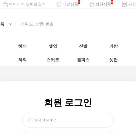
0
0
아이디/비밀번호찾기
메인상품
찜한상품
찜한
하의
셋업
신발
가방
하의
스커트
원피스
셋업
회원 로그인