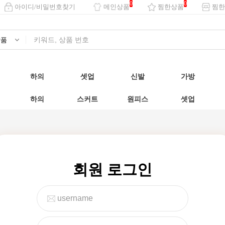
0
0
아이디/비밀번호찾기
메인상품
찜한상품
찜한
하의
셋업
신발
가방
하의
스커트
원피스
셋업
회원 로그인