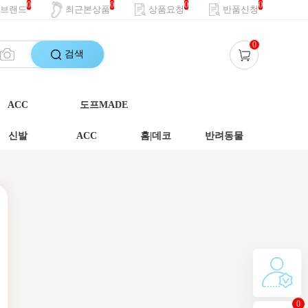
0
0
0
0
브랜드
최근본상품
상품요청
반품신청
0
검색
ACC
도프MADE
신발
ACC
홈|데코
반려동물
0