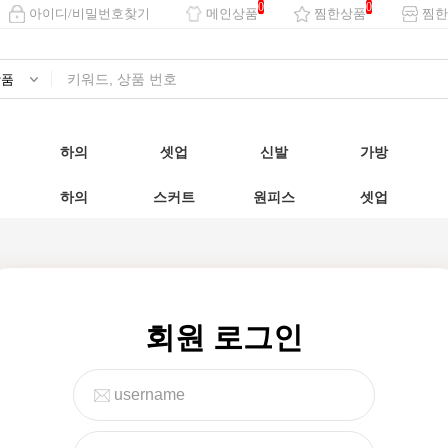
0
0
아이디/비밀번호찾기
메인상품
찜한상품
찜한
하의
셋업
신발
가방
하의
스커트
원피스
셋업
회원 로그인