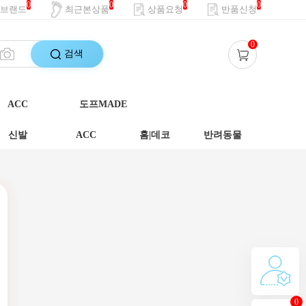
0
0
0
0
브랜드
최근본상품
상품요청
반품신청
0
검색
ACC
도프MADE
신발
ACC
홈|데코
반려동물
0