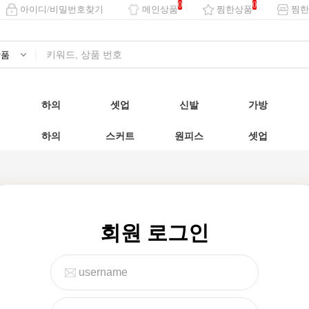
0
0
아이디/비밀번호찾기
메인상품
찜한상품
찜한
하의
셋업
신발
가방
하의
스커트
원피스
셋업
회원 로그인