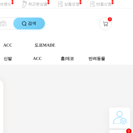
0
0
0
0
브랜드
최근본상품
상품요청
반품신청
0
검색
ACC
도프MADE
신발
ACC
홈|데코
반려동물
0