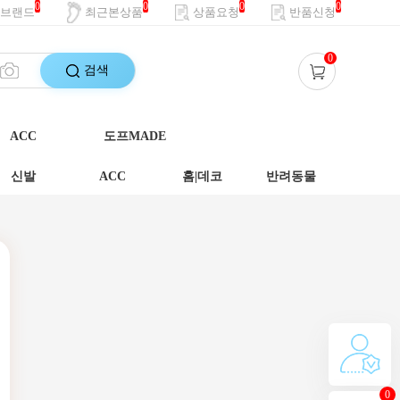
0
0
0
0
브랜드
최근본상품
상품요청
반품신청
0
검색
ACC
도프MADE
신발
ACC
홈|데코
반려동물
0