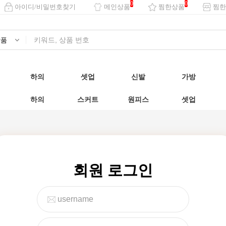
0
0
아이디/비밀번호찾기
메인상품
찜한상품
찜한
하의
셋업
신발
가방
하의
스커트
원피스
셋업
회원 로그인