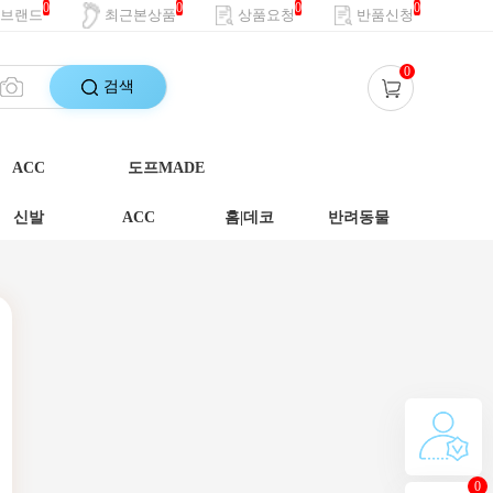
0
0
0
0
브랜드
최근본상품
상품요청
반품신청
0
검색
ACC
도프MADE
신발
ACC
홈|데코
반려동물
0