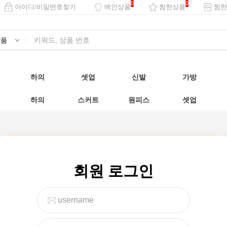
0
0
아이디/비밀번호찾기
메인상품
찜한상품
찜한
하의
셋업
신발
가방
하의
스커트
원피스
셋업
회원 로그인