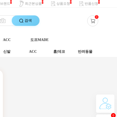
0
0
0
0
브랜드
최근본상품
상품요청
반품신청
0
검색
ACC
도프MADE
신발
ACC
홈|데코
반려동물
0