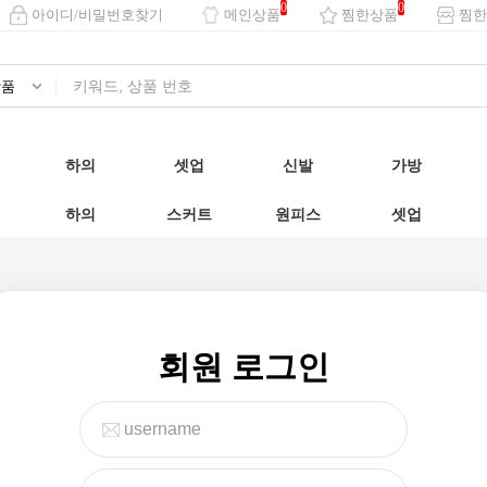
0
0
아이디/비밀번호찾기
메인상품
찜한상품
찜한
하의
셋업
신발
가방
하의
스커트
원피스
셋업
회원 로그인