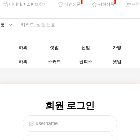
0
0
아이디/비밀번호찾기
메인상품
찜한상품
찜한
하의
셋업
신발
가방
하의
스커트
원피스
셋업
회원 로그인