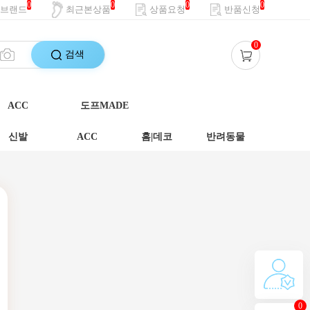
0
0
0
0
브랜드
최근본상품
상품요청
반품신청
0
검색
ACC
도프MADE
신발
ACC
홈|데코
반려동물
0