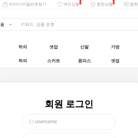
0
0
아이디/비밀번호찾기
메인상품
찜한상품
찜한
하의
셋업
신발
가방
하의
스커트
원피스
셋업
회원 로그인