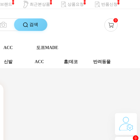
0
0
0
0
브랜드
최근본상품
상품요청
반품신청
0
검색
ACC
도프MADE
신발
ACC
홈|데코
반려동물
0