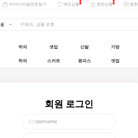
0
0
아이디/비밀번호찾기
메인상품
찜한상품
찜한
하의
셋업
신발
가방
하의
스커트
원피스
셋업
회원 로그인