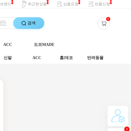
0
0
0
0
브랜드
최근본상품
상품요청
반품신청
0
검색
ACC
도프MADE
신발
ACC
홈|데코
반려동물
0