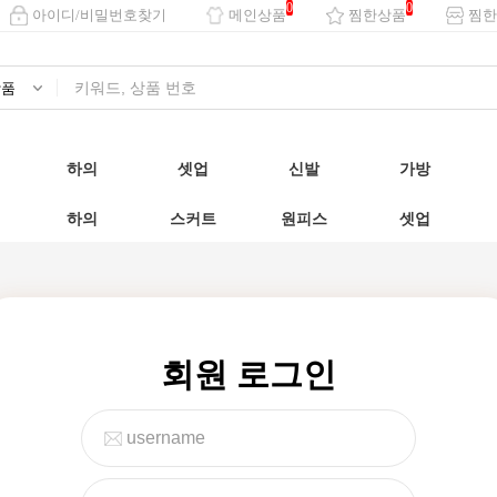
0
0
아이디/비밀번호찾기
메인상품
찜한상품
찜한
하의
셋업
신발
가방
하의
스커트
원피스
셋업
회원 로그인