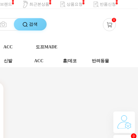
0
0
0
0
브랜드
최근본상품
상품요청
반품신청
0
검색
ACC
도프MADE
신발
ACC
홈|데코
반려동물
0